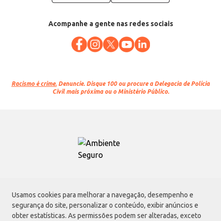
Acompanhe a gente nas redes sociais
Racismo é crime.
Denuncie. Disque 100 ou procure a Delegacia de Polícia
Civil mais próxima ou o Ministério Público.
Atacadão S.A.
Usamos cookies para melhorar a navegação, desempenho e
Avenida Morvan Dias de Figueiredo, 6169, Vila Maria, São Paulo - SP | CEP
segurança do site, personalizar o conteúdo, exibir anúncios e
02170-901 | CNPJ: 75.315.333/0001-09
obter estatísticas. As permissões podem ser alteradas, exceto