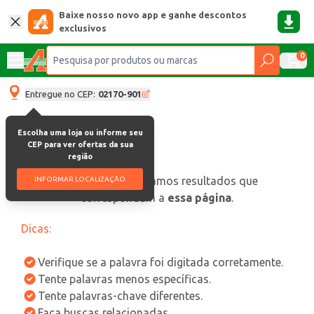
Baixe nosso novo app e ganhe descontos
exclusivos
0
Entregue no CEP:
02170-901
Escolha uma loja ou informe seu
CEP para ver ofertas da sua
região
oops, não encontramos resultados que
INFORMAR LOCALIZAÇÃO
correspondam a
essa página
.
Dicas:
Verifique se a palavra foi digitada corretamente.
Tente palavras menos específicas.
Tente palavras-chave diferentes.
Faça buscas relacionadas.