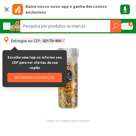
Baixe nosso novo app e ganhe descontos
exclusivos
0
Entregue no CEP:
02170-901
Escolha uma loja ou informe seu
CEP para ver ofertas da sua
região
INFORMAR LOCALIZAÇÃO
Clique na imagem para ampliar.