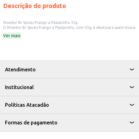
Descrição do produto
Moedor Br Spices Frango a Passarinho 55g
O Moedor Br Spices Frango a Passarinho, com 55g, é ideal para quem busca
praticidade e sabor na hora de preparar suas receitas. Perfeito para uso
Ver mais
doméstico, o moedor permite temperar o frango a passarinho de forma
rápida e eficiente, garantindo um sabor especial em cada preparo.
Dicas de Uso:
Tempere o frango a passarinho antes de fritar ou assar.
Utilize também em outras preparações com frango, como assados e
grelhados.
Experimente adicionar em batatas e outros acompanhamentos para um
Atendimento
toque especial.
Com o Moedor Br Spices Frango a Passarinho, seus pratos ganham um
toque especial, tornando suas refeições mais saborosas e convidativas.
Institucional
Políticas Atacadão
Formas de pagamento