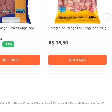
rango C.Vale Congelado
Coração de Frango Lar Congelado 700g
id.
R$ 19,90
-
14
%
cada
ADICIONAR
ADICIONAR
ura um ingrediente saboroso e de fácil preparo para diversas receitas. A