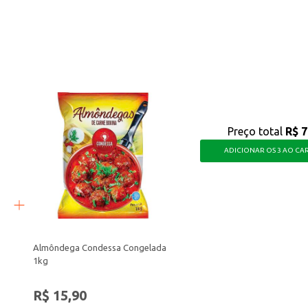
tritivos.
sca praticidade, sabor e um bom custo-benefício em suas preparações culinári
Preço total
R$ 7
ADICIONAR OS 3 AO CA
Almôndega Condessa Congelada
1kg
R$ 15,90