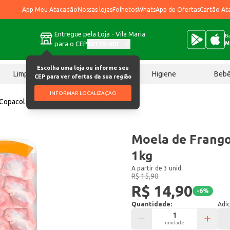
App Meu Atacadão
Nossas lojas
Folhetos
WhatsApp de Ofertas
Cartão At
Entregue pela Loja - Vila Maria
Ba
para o CEP
02170-901
M
Escolha uma loja ou informe seu
Limpeza
Chocolates
Higiene
Beb
CEP para ver ofertas da sua região
INFORMAR LOCALIZAÇÃO
 Copacol Congelada 1kg
Moela de Frang
1kg
A partir de 3 unid.
R$ 15,90
R$ 14,90
-
6
%
Quantidade:
Adic
unidade