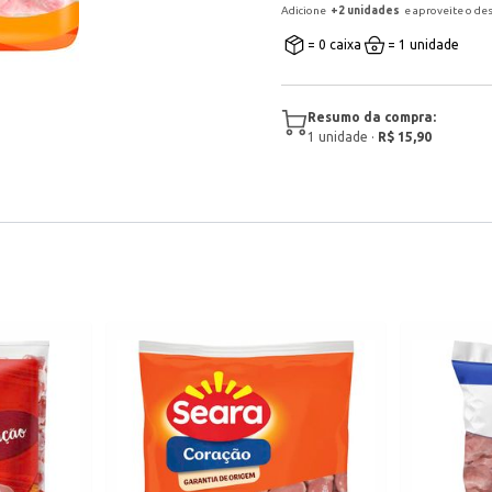
Adicione
+
2
unidade
s
e aproveite o de
= 0 caixa
= 1 unidade
Resumo da compra:
1
unidade
·
R$ 15,90