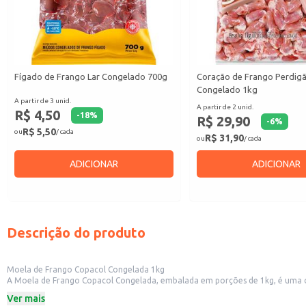
Fígado de Frango Lar Congelado 700g
Coração de Frango Perdig
Congelado 1kg
A partir de 3 unid.
A partir de 2 unid.
R$ 4,50
-
18
%
R$ 29,90
-
6
%
R$ 5,50
ou
/ cada
R$ 31,90
ou
/ cada
ADICIONAR
ADICIONAR
Descrição do produto
Moela de Frango Copacol Congelada 1kg
A Moela de Frango Copacol Congelada, embalada em porções de 1kg, é uma opç
Copacol garante a qualidade e o frescor do produto, tornando-o uma escolh
Ver mais
Dicas de Uso: