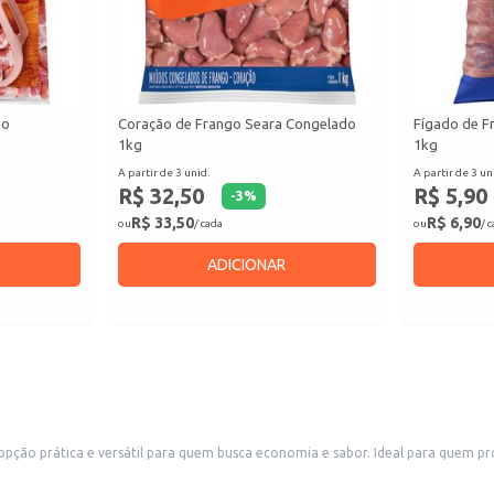
ão
Coração de Frango Seara Congelado
Fígado de F
1kg
1kg
A partir de 3 unid.
A partir de 3 un
R$ 32,50
R$ 5,90
-
3
%
R$ 33,50
R$ 6,90
ou
/ cada
ou
/ 
ADICIONAR
ão prática e versátil para quem busca economia e sabor. Ideal para quem proc
a confiável para o seu negócio ou para o consumo doméstico.