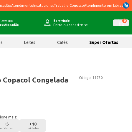
acadão
Atendimento
Institucional
Trabalhe Conosco
Atendimento em Libras
ixe o app
0
Bem-vindo
Entre ou cadastre-se
eu Atacadão
ês
Leites
Cafés
Super Ofertas
Código:
11730
o Copacol Congelada
ione mais:
+
5
+
10
unidades
unidades