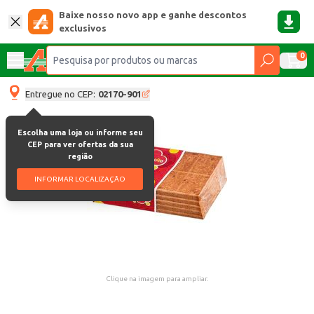
Baixe nosso novo app e ganhe descontos
exclusivos
0
Entregue no CEP:
02170-901
Escolha uma loja ou informe seu
CEP para ver ofertas da sua
região
INFORMAR LOCALIZAÇÃO
Clique na imagem para ampliar.