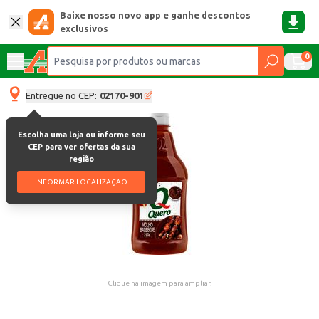
Baixe nosso novo app e ganhe descontos
exclusivos
0
Entregue no CEP:
02170-901
Escolha uma loja ou informe seu
CEP para ver ofertas da sua
região
INFORMAR LOCALIZAÇÃO
Clique na imagem para ampliar.