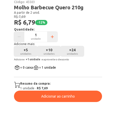
Código:
45503
Molho Barbecue Quero 210g
A partir de 2 unid.
R$ 7,69
R$ 6,79
-
12
%
Quantidade:
unidade
Adicione mais:
+
5
+
10
+
24
unidades
unidades
unidades
Adicione
+
1
unidade
e aproveite o desconto
= 0 caixa
= 1 unidade
Resumo da compra:
1
unidade
·
R$ 7,69
Adicionar ao carrinho