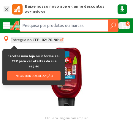
Baixe nosso novo app e ganhe descontos
exclusivos
0
Entregue no CEP:
02170-901
Escolha uma loja ou informe seu
CEP para ver ofertas da sua
região
INFORMAR LOCALIZAÇÃO
Clique na imagem para ampliar.