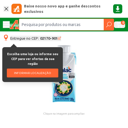
Baixe nosso novo app e ganhe descontos
exclusivos
0
Entregue no CEP:
02170-901
Escolha uma loja ou informe seu
CEP para ver ofertas da sua
região
INFORMAR LOCALIZAÇÃO
Clique na imagem para ampliar.