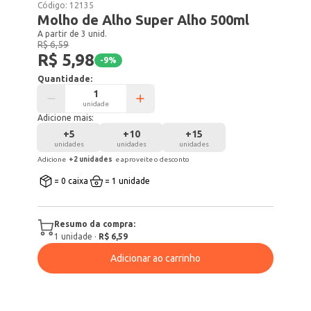
Código:
12135
Molho de Alho Super Alho 500ml
A partir de 3 unid.
R$ 6,59
R$ 5,98
-
9
%
Quantidade:
unidade
Adicione mais:
+
5
+
10
+
15
unidades
unidades
unidades
Adicione
+
2
unidade
s
e aproveite o desconto
= 0 caixa
= 1 unidade
Resumo da compra:
1
unidade
·
R$ 6,59
Adicionar ao carrinho