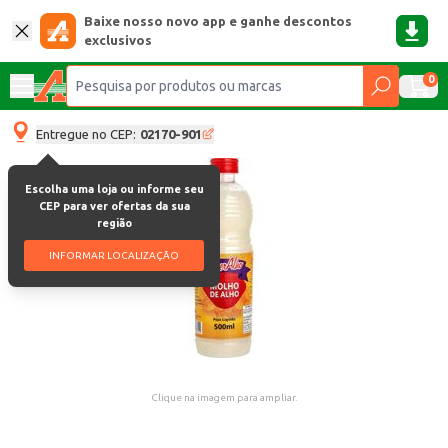
Baixe nosso novo app e ganhe descontos
exclusivos
0
Entregue no CEP:
02170-901
Escolha uma loja ou informe seu
CEP para ver ofertas da sua
região
INFORMAR LOCALIZAÇÃO
Clique na imagem para ampliar.