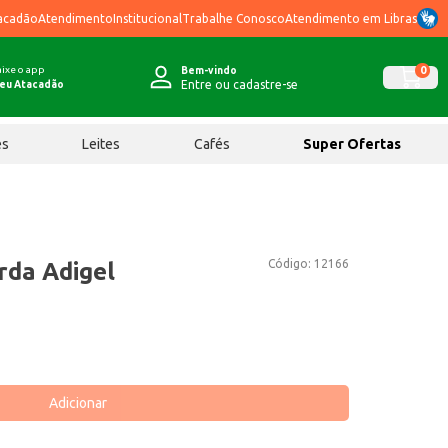
acadão
Atendimento
Institucional
Trabalhe Conosco
Atendimento em Libras
ixe o app
0
Bem-vindo
Entre ou cadastre-se
eu Atacadão
ês
Leites
Cafés
Super Ofertas
Código:
12166
da Adigel
Adicionar