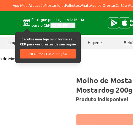
App Meu Atacadão
Nossas lojas
Folhetos
WhatsApp de Ofertas
Cartão At
Entregue pela Loja - Vila Maria
Ba
para o CEP
02170-901
M
Escolha uma loja ou informe seu
Limpeza
Chocolates
Higiene
Beb
CEP para ver ofertas da sua região
INFORMAR LOCALIZAÇÃO
o de Mostarda Adigel Mostardog 200g
Molho de Mostar
Mostardog 200g
Produto indisponível