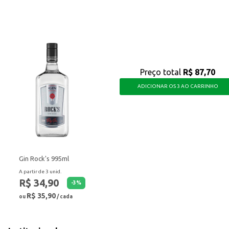
oduto saboroso e pronto para uso, ideal para quem busca praticidade sem abr
Preço total
R$ 87,70
ADICIONAR OS 3 AO CARRINHO
Gin Rock's 995ml
A partir de 3 unid.
R$ 34,90
-
3
%
R$ 35,90
ou
/ cada