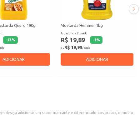
ostarda Quero 190g
Mostarda Hemmer 1kg
id.
A partir de 2 unid.
R$ 19,89
-
13
%
-
1
%
R$ 19,99
cada
ou
/ cada
ADICIONAR
ADICIONAR
em deseja adicionar um sabor marcante e diferenciado aos pratos, o molho