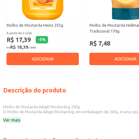
Molho de Mostarda Heinz 255g
Molho de Mostarda Hellma
Tradicional 170g
A partir de 2 unid.
R$ 17,39
-
5
%
R$ 7,48
R$ 18,39
ou
/ cada
ADICIONAR
ADICIONAR
Descrição do produto
Molho de Mostarda Adigel Mostardog 200g
O Molho de Mostarda Adigel Mostardog, em embalagem de 200g, é uma opção v
de mostarda pode ser utilizado de diversas maneiras, tanto em ambientes d
Ver mais
Dicas de Uso:
Perfeito para acompanhar sanduíches e lanches.
Excelente para temperar saladas e realçar o sabor dos vegetais.
Ideal para adicionar um toque especial a carnes e petiscos.