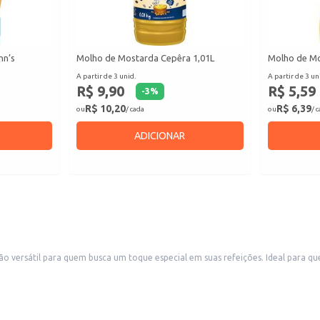
nn’s
Molho de Mostarda Cepêra 1,01L
Molho de M
A partir de 3 unid.
A partir de 3 un
R$ 9,90
R$ 5,59
-
3
%
R$ 10,20
R$ 6,39
ou
/ cada
ou
/ 
ADICIONAR
ersátil para quem busca um toque especial em suas refeições. Ideal para qu
omésticos quanto em estabelecimentos comerciais.