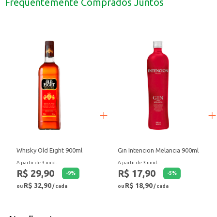
Frequentemente Comprados Juntos
Pode ser utilizado como ingrediente em molhos e marinadas.
Com o Molho de Mostarda Adigel Mostardog, você tem a praticidade de um pr
Whisky Old Eight 900ml
Gin Intencion Melancia 900ml
A partir de 3 unid.
A partir de 3 unid.
R$ 29,90
R$ 17,90
-
9
%
-
5
%
R$ 32,90
R$ 18,90
ou
/ cada
ou
/ cada