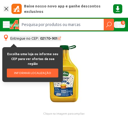
Baixe nosso novo app e ganhe descontos
exclusivos
0
Entregue no CEP:
02170-901
Escolha uma loja ou informe seu
CEP para ver ofertas da sua
região
INFORMAR LOCALIZAÇÃO
Clique na imagem para ampliar.