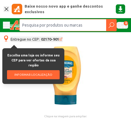
Baixe nosso novo app e ganhe descontos
exclusivos
0
Entregue no CEP:
02170-901
Escolha uma loja ou informe seu
CEP para ver ofertas da sua
região
INFORMAR LOCALIZAÇÃO
Clique na imagem para ampliar.