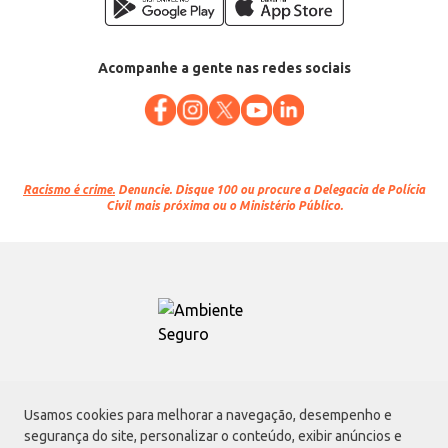
Acompanhe a gente nas redes sociais
Racismo é crime.
Denuncie. Disque 100 ou procure a Delegacia de Polícia
Civil mais próxima ou o Ministério Público.
Atacadão S.A.
Usamos cookies para melhorar a navegação, desempenho e
Avenida Morvan Dias de Figueiredo, 6169, Vila Maria, São Paulo - SP | CEP
segurança do site, personalizar o conteúdo, exibir anúncios e
02170-901 | CNPJ: 75.315.333/0001-09