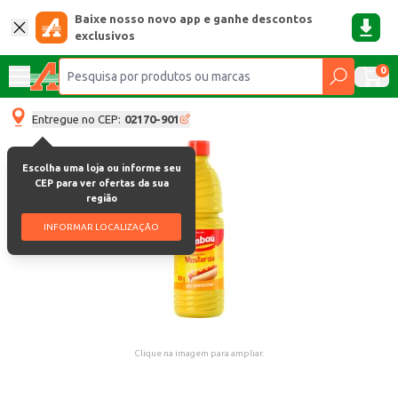
Baixe nosso novo app e ganhe descontos
exclusivos
0
Entregue no CEP:
02170-901
Escolha uma loja ou informe seu
CEP para ver ofertas da sua
região
INFORMAR LOCALIZAÇÃO
Clique na imagem para ampliar.