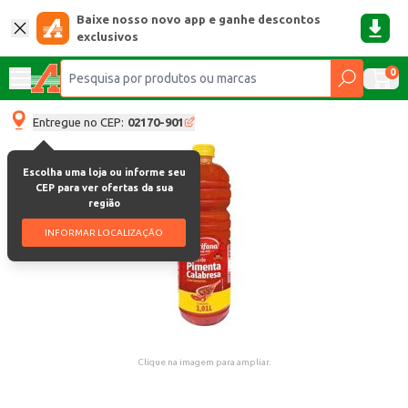
Baixe nosso novo app e ganhe descontos
exclusivos
0
Entregue no CEP:
02170-901
Escolha uma loja ou informe seu
CEP para ver ofertas da sua
região
INFORMAR LOCALIZAÇÃO
Clique na imagem para ampliar.