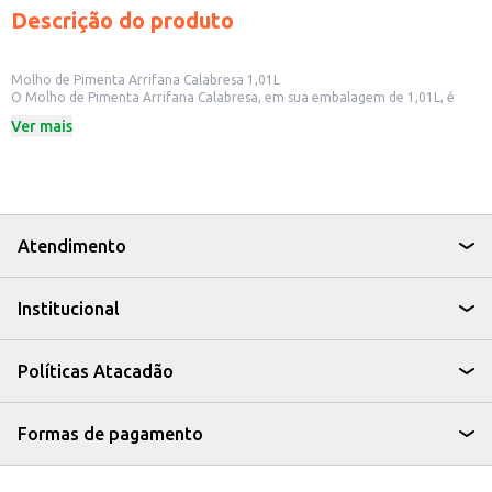
Descrição do produto
Molho de Pimenta Arrifana Calabresa 1,01L
O Molho de Pimenta Arrifana Calabresa, em sua embalagem de 1,01L, é
ideal para quem busca adicionar um toque picante e saboroso às suas
Ver mais
refeições. Perfeito para uso em restaurantes, bares e lanchonetes, o molho
de pimenta Arrifana é uma opção prática e versátil para seus clientes.
Dicas de Uso:
Adicione a carnes e aves para um toque picante.
Utilize em lanches e petiscos para um sabor diferenciado.
Sirva como acompanhamento em porções individuais.
Com o Molho de Pimenta Arrifana Calabresa, seus clientes terão à
Atendimento
disposição um produto que combina sabor e praticidade, agregando valor
ao seu negócio.
Institucional
Políticas Atacadão
Formas de pagamento