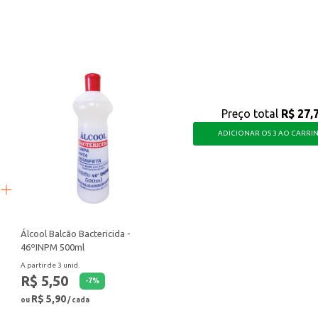
antes aos seus clientes.
quem busca um toque de pimenta em suas refeições, oferecendo versatilidade
Preço total
R$ 27,
ADICIONAR OS 3 AO CARRI
Álcool Balcão Bactericida -
46ºINPM 500ml
A partir de 3 unid.
R$ 5,50
-
7
%
R$ 5,90
ou
/ cada