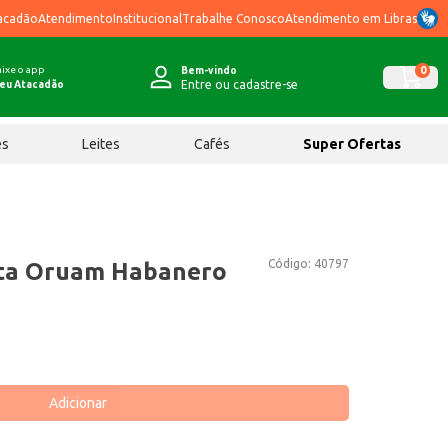
acadão
Atendimento
Institucional
Trabalhe Conosco
Atendimento em Libras
ixe o app
0
Bem-vindo
Entre ou cadastre-se
eu Atacadão
ês
Leites
Cafés
Super Ofertas
Código:
40797
ta Oruam Habanero
Adicionar