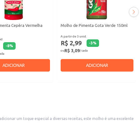
menta Cepêra Vermelha
Molho de Pimenta Gota Verde 150ml
A partir de 3 unid.
id.
R$ 2,99
-
3
%
-
8
%
R$ 3,09
ou
/ cada
cada
ADICIONAR
ADICIONAR
cionar um toque especial a diversas receitas, este molho é uma excelente