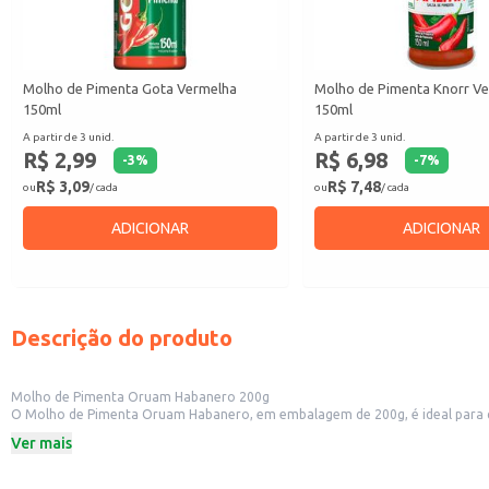
Molho de Pimenta Gota Vermelha
Molho de Pimenta Knorr V
150ml
150ml
A partir de 3 unid.
A partir de 3 unid.
R$ 2,99
R$ 6,98
-
3
%
-
7
%
R$ 3,09
R$ 7,48
ou
/ cada
ou
/ cada
ADICIONAR
ADICIONAR
Descrição do produto
Molho de Pimenta Oruam Habanero 200g
O Molho de Pimenta Oruam Habanero, em embalagem de 200g, é ideal para que
opção para quem busca um condimento com personalidade.
Ver mais
Dicas de Uso:
Adicione algumas gotas em carnes, aves e peixes para um sabor mais intenso.
Utilize em lanches e petiscos para um toque picante.