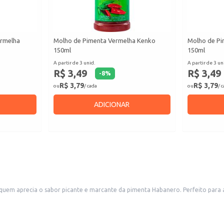
ermelha
Molho de Pimenta Vermelha Kenko
Molho de Pi
150ml
150ml
A partir de 3 unid.
A partir de 3 un
R$ 3,49
R$ 3,49
-
8
%
R$ 3,79
R$ 3,79
ou
/ cada
ou
/ 
ADICIONAR
m aprecia o sabor picante e marcante da pimenta Habanero. Perfeito para adi