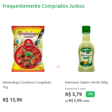
Experimente em molhos e marinadas para um sabor diferenciado.
Frequentemente Comprados Juntos
Ideal para estabelecimentos comerciais que desejam oferecer opções mais pic
O Molho de Pimenta Oruam Habanero é uma escolha prática e saborosa para 
Almôndega Condessa Congelada
Maionese Cepêra Verde 200g
1kg
A partir de 3 unid.
R$ 5,79
-
3
%
R$ 15,90
R$ 5,99
ou
/ cada