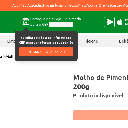
App Meu Atacadão
Nossas lojas
Folhetos
WhatsApp de Ofertas
Cartão At
Entregue pela Loja - Vila Maria
Ba
para o CEP
02170-901
M
Escolha uma loja ou informe seu
Limpeza
Chocolates
Higiene
Beb
CEP para ver ofertas da sua região
INFORMAR LOCALIZAÇÃO
ta
Molho de Pimenta Oruam Habanero 200g
Molho de Pimen
200g
Produto indisponível