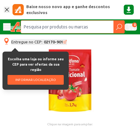
Baixe nosso novo app e ganhe descontos
exclusivos
0
Entregue no CEP:
02170-901
Escolha uma loja ou informe seu
CEP para ver ofertas da sua
região
INFORMAR LOCALIZAÇÃO
Clique na imagem para ampliar.