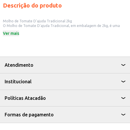
Descrição do produto
Molho de Tomate D'ajuda Tradicional 2kg
O Molho de Tomate D'ajuda Tradicional, em embalagem de 2kg, é uma
opção prática e versátil para cozinhas comerciais e residenciais. Ideal para
Ver mais
quem busca um produto com bom rendimento e sabor consistente, o
molho de tomate D'ajuda facilita o preparo de diversas receitas.
Dicas de Uso:
Base para molhos de massas e pizzas.
Ingrediente em preparos de carnes e aves.
Utilizado em receitas de cozidos e ensopados.
Ideal para restaurantes, lanchonetes e buffets.
Atendimento
Com o Molho de Tomate D'ajuda Tradicional, você garante o sabor e a
praticidade que sua cozinha precisa, otimizando o tempo de preparo sem
abrir mão da qualidade.
Institucional
Políticas Atacadão
Formas de pagamento