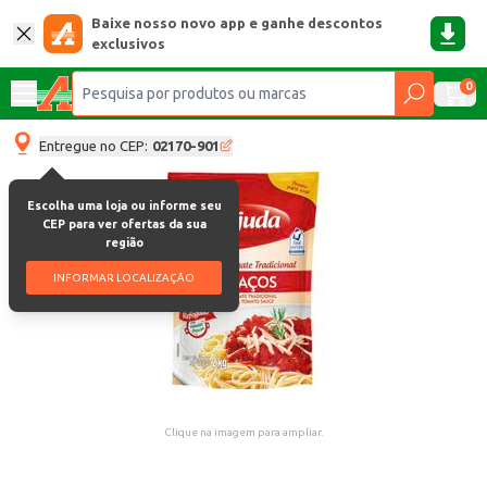
Baixe nosso novo app e ganhe descontos
exclusivos
0
Entregue no CEP:
02170-901
Escolha uma loja ou informe seu
CEP para ver ofertas da sua
região
INFORMAR LOCALIZAÇÃO
Clique na imagem para ampliar.