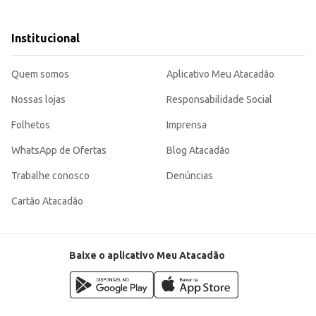
e a massa.
Institucional
-se uma opção eficiente para o dia a dia de cozinhas profissionais e domést
Quem somos
Aplicativo Meu Atacadão
Nossas lojas
Responsabilidade Social
Folhetos
Imprensa
WhatsApp de Ofertas
Blog Atacadão
Trabalhe conosco
Denúncias
Cartão Atacadão
Baixe o aplicativo Meu Atacadão