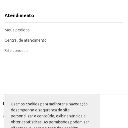
Dicas de Uso:
Utilize como base para o preparo de pizzas, adicionando-o diretamente sobr
Sirva como acompanhamento para massas, carnes e outros pratos.
Atendimento
Pode ser utilizado como ingrediente em molhos e outros preparos culinários.
O Molho de Tomate Dez + Pizza Pouch oferece praticidade e sabor, tornando
uma boa relação custo-benefício.
Meus pedidos
Central de atendimento
Fale conosco
Formas de pagamento
Usamos cookies para melhorar a navegação,
desempenho e segurança do site,
personalizar o conteúdo, exibir anúncios e
obter estatísticas. As permissões podem ser