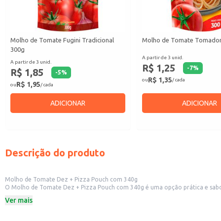
Molho de Tomate Fugini Tradicional
Molho de Tomate Tomado
300g
A partir de 3 unid.
A partir de 3 unid.
R$ 1,25
-
7
%
R$ 1,85
-
5
%
R$ 1,35
ou
/ cada
R$ 1,95
ou
/ cada
ADICIONAR
ADICIONAR
Descrição do produto
Molho de Tomate Dez + Pizza Pouch com 340g
O Molho de Tomate Dez + Pizza Pouch com 340g é uma opção prática e saboro
estabelecimentos comerciais, como pizzarias, restaurantes e lanchonetes. T
Ver mais
Embalagem Pouch de 340g.
Ideal para pizzas.
Adequado para uso em estabelecimentos comerciais e em casa.