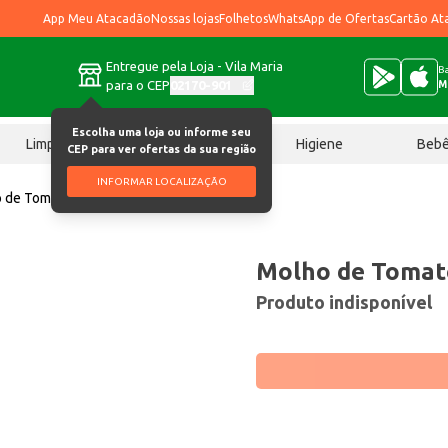
App Meu Atacadão
Nossas lojas
Folhetos
WhatsApp de Ofertas
Cartão At
Entregue pela Loja - Vila Maria
Ba
para o CEP
02170-901
M
Escolha uma loja ou informe seu
Limpeza
Chocolates
Higiene
Beb
CEP para ver ofertas da sua região
INFORMAR LOCALIZAÇÃO
 de Tomate Dez + Pizza 340g
Molho de Tomate
Produto indisponível