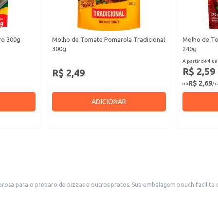
ro 300g
Molho de Tomate Pomarola Tradicional
Molho de To
300g
240g
A partir de 4 un
R$ 2,59
R$ 2,49
R$ 2,69
ou
/ 
ADICIONAR
sa para o preparo de pizzas e outros pratos. Sua embalagem pouch facilita o
ambém é uma escolha conveniente para uso doméstico, facilitando o preparo de 