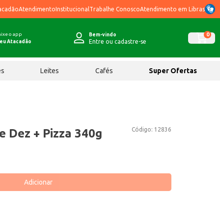
acadão
Atendimento
Institucional
Trabalhe Conosco
Atendimento em Libras
ixe o app
0
Bem-vindo
Entre ou cadastre-se
eu Atacadão
ês
Leites
Cafés
Super Ofertas
Código:
12836
 Dez + Pizza 340g
Adicionar