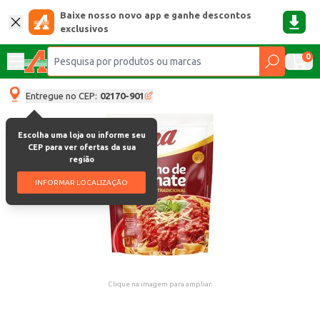
Baixe nosso novo app e ganhe descontos
exclusivos
0
Entregue no CEP:
02170-901
Escolha uma loja ou informe seu
CEP para ver ofertas da sua
região
INFORMAR LOCALIZAÇÃO
Clique na imagem para ampliar.