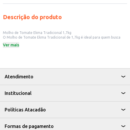
Descrição do produto
Molho de Tomate Ekma Tradicional 1,7kg
O Molho de Tomate Ekma Tradicional de 1,7kg é ideal para quem busca
praticidade e sabor em suas receitas. Perfeito para uso em cozinhas
Ver mais
industriais, restaurantes e para quem cozinha em grande quantidade, este
molho oferece um ótimo rendimento.
Dicas de Uso:
Base para pizzas e massas.
Ingrediente em preparos de carnes e aves.
Ideal para o preparo de molhos para acompanhamento.
O Molho de Tomate Ekma Tradicional é uma opção versátil e saborosa
Atendimento
para suas receitas, proporcionando praticidade e um bom custo-benefício
para o seu negócio ou uso doméstico.
Institucional
Políticas Atacadão
Formas de pagamento