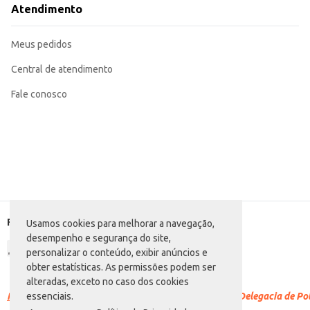
Atendimento
Meus pedidos
Central de atendimento
Fale conosco
Formas de pagamento
Usamos cookies para melhorar a navegação,
desempenho e segurança do site,
personalizar o conteúdo, exibir anúncios e
obter estatísticas. As permissões podem ser
alteradas, exceto no caso dos cookies
Racismo é crime.
Denuncie. Disque 100 ou procure a Delegacia de Polí
essenciais.