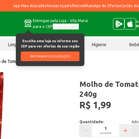
App Meu Atacadão
Nossas lojas
Folhetos
WhatsApp de Ofertas
Cartão At
Entregue pela Loja - Vila Maria
Ba
para o CEP
02170-901
M
Escolha uma loja ou informe seu
Limpeza
Chocolates
Higiene
Beb
CEP para ver ofertas da sua região
INFORMAR LOCALIZAÇÃO
 de Tomate Heinz Tradicional 240g
Molho de Tomate
240g
R$ 1,99
Quantidade:
Adic
unidade