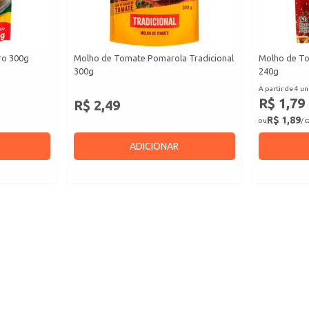
ro 300g
Molho de Tomate Pomarola Tradicional
Molho de To
300g
240g
A partir de 4 un
R$ 1,79
R$ 2,49
R$ 1,89
ou
/ 
ADICIONAR