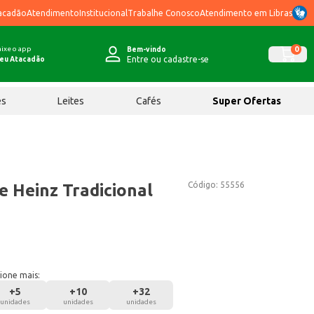
acadão
Atendimento
Institucional
Trabalhe Conosco
Atendimento em Libras
ixe o app
0
Bem-vindo
Entre ou cadastre-se
eu Atacadão
ês
Leites
Cafés
Super Ofertas
Código:
55556
 Heinz Tradicional
ione mais:
+
5
+
10
+
32
unidades
unidades
unidades