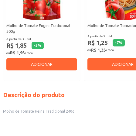
Molho de Tomate Fugini Tradicional
Molho de Tomate Tomado
300g
A partir de 3 unid.
A partir de 3 unid.
R$ 1,25
-
7
%
R$ 1,85
-
5
%
R$ 1,35
ou
/ cada
R$ 1,95
ou
/ cada
ADICIONAR
ADICIONAR
Descrição do produto
Molho de Tomate Heinz Tradicional 240g