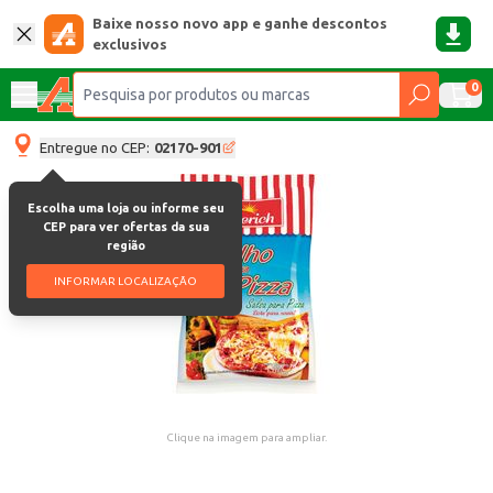
Baixe nosso novo app e ganhe descontos
exclusivos
0
Entregue no CEP:
02170-901
Escolha uma loja ou informe seu
CEP para ver ofertas da sua
região
INFORMAR LOCALIZAÇÃO
Clique na imagem para ampliar.