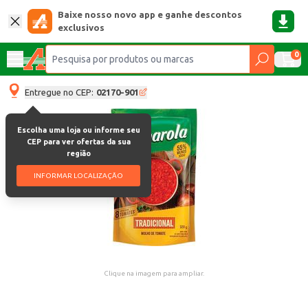
Baixe nosso novo app e ganhe descontos
exclusivos
0
Entregue no CEP:
02170-901
Escolha uma loja ou informe seu
CEP para ver ofertas da sua
região
INFORMAR LOCALIZAÇÃO
Clique na imagem para ampliar.