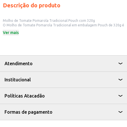
Descrição do produto
Molho de Tomate Pomarola Tradicional Pouch com 320g
O Molho de Tomate Pomarola Tradicional em embalagem Pouch de 320g é
uma opção prática e versátil para diversas aplicações. Sua embalagem
Ver mais
flexível facilita o armazenamento e o transporte, sendo ideal para uso em
cozinhas domésticas, restaurantes, lanchonetes e outros estabelecimentos
comerciais. A praticidade da embalagem Pouch também o torna uma
excelente opção para revenda em pequenos comércios.
Dicas de Uso:
Base para molhos mais elaborados: Utilize como base para a criação de
molhos para massas, pizzas e outros pratos.
Atendimento
Ingrediente em receitas: Adicione diretamente em seus pratos, como sopas,
ensopados e refogados, para um sabor intenso de tomate.
Preparo de molhos para pizzas: Ideal para o preparo de molhos de pizza
Institucional
caseiros, garantindo sabor e consistência.
Uso em lanchonetes e restaurantes: A praticidade da embalagem facilita o
uso em grandes quantidades e o controle de custos.
O Molho de Tomate Pomarola Tradicional oferece um sabor consistente e
Políticas Atacadão
é uma opção eficiente para quem busca praticidade e qualidade em seus
pratos ou para revenda em seu negócio. Sua embalagem de 320g
proporciona um bom rendimento, otimizando o custo-benefício.
Marca: Pomarola
Formas de pagamento
Departamento: Mercearia
Categoria: Molho de tomate
Conteúdo: 320g