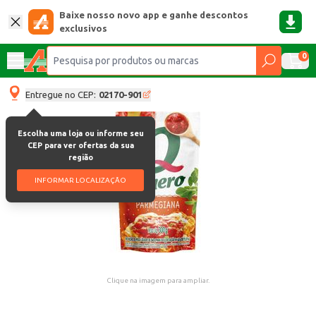
Baixe nosso novo app e ganhe descontos
exclusivos
0
Entregue no CEP:
02170-901
Escolha uma loja ou informe seu
CEP para ver ofertas da sua
região
INFORMAR LOCALIZAÇÃO
Clique na imagem para ampliar.