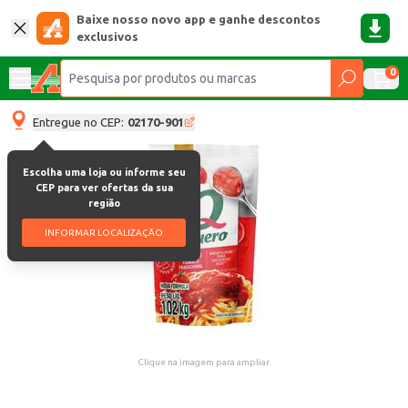
Baixe nosso novo app e ganhe descontos
exclusivos
0
Entregue no CEP:
02170-901
Escolha uma loja ou informe seu
CEP para ver ofertas da sua
região
INFORMAR LOCALIZAÇÃO
Clique na imagem para ampliar.