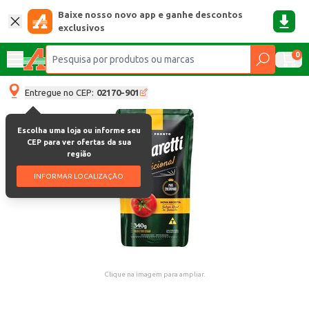
Baixe nosso novo app e ganhe descontos
exclusivos
0
Entregue no CEP:
02170-901
Escolha uma loja ou informe seu
CEP para ver ofertas da sua
região
INFORMAR LOCALIZAÇÃO
Clique na imagem para ampliar.