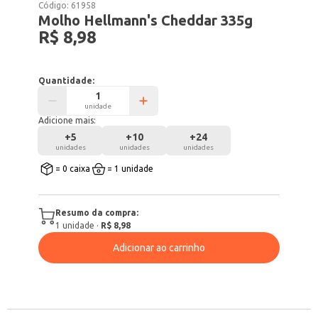
Código:
61958
Molho Hellmann's Cheddar 335g
R$ 8,98
Quantidade:
unidade
Adicione mais:
+
5
+
10
+
24
unidades
unidades
unidades
= 0 caixa
= 1 unidade
Resumo da compra:
1
unidade
·
R$ 8,98
Adicionar ao carrinho