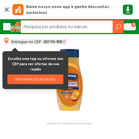
Baixe nosso novo app e ganhe descontos
exclusivos
0
Entregue no CEP:
02170-901
Escolha uma loja ou informe seu
CEP para ver ofertas da sua
região
INFORMAR LOCALIZAÇÃO
Clique na imagem para ampliar.