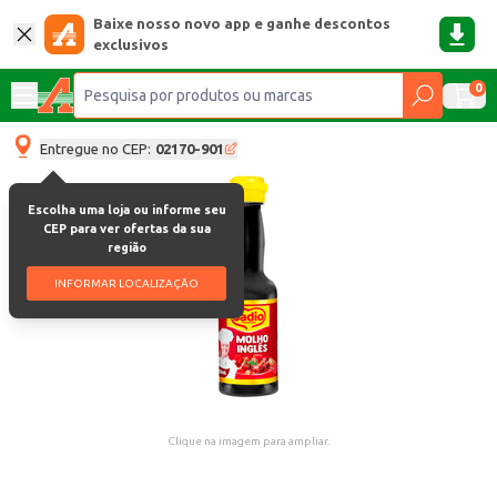
Baixe nosso novo app e ganhe descontos
exclusivos
0
Entregue no CEP:
02170-901
Escolha uma loja ou informe seu
CEP para ver ofertas da sua
região
INFORMAR LOCALIZAÇÃO
Clique na imagem para ampliar.