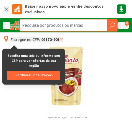
Baixe nosso novo app e ganhe descontos
exclusivos
0
Entregue no CEP:
02170-901
Escolha uma loja ou informe seu
CEP para ver ofertas da sua
região
INFORMAR LOCALIZAÇÃO
Clique na imagem para ampliar.