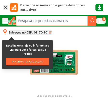
Baixe nosso novo app e ganhe descontos
exclusivos
0
Entregue no CEP:
02170-901
Escolha uma loja ou informe seu
CEP para ver ofertas da sua
região
INFORMAR LOCALIZAÇÃO
Clique na imagem para ampliar.