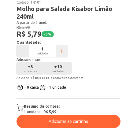
Código:
14101
Molho para Salada Kisabor Limão
240ml
A partir de 3 unid.
R$ 5,99
R$ 5,79
-
3
%
Quantidade:
unidade
Adicione mais:
+
5
+
10
unidades
unidades
Adicione
+
2
unidade
s
e aproveite o desconto
= 0 caixa
= 1 unidade
Resumo da compra:
1
unidade
·
R$ 5,99
Adicionar ao carrinho