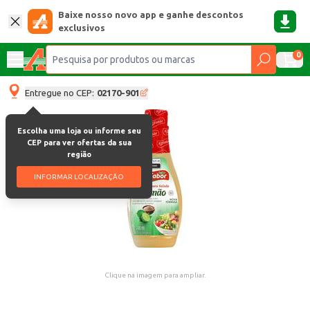
Baixe nosso novo app e ganhe descontos
exclusivos
0
Entregue no CEP:
02170-901
Escolha uma loja ou informe seu
CEP para ver ofertas da sua
região
INFORMAR LOCALIZAÇÃO
Clique na imagem para ampliar.