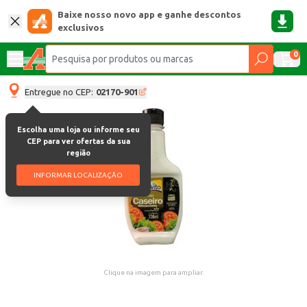
Baixe nosso novo app e ganhe descontos
exclusivos
0
Entregue no CEP:
02170-901
Escolha uma loja ou informe seu
CEP para ver ofertas da sua
região
INFORMAR LOCALIZAÇÃO
Clique na imagem para ampliar.