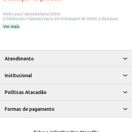
Molho para Yakissoba Karui 500ml
O Molho para Yakissoba Karui, em embalagem de 500ml, é ideal para
preparar yakisoba de forma rápida e prática. Desenvolvido para oferecer o
Ver mais
sabor característico desse prato oriental, o molho facilita o preparo, seja
para uso doméstico ou em estabelecimentos comerciais.
Dicas de Uso:
Utilize para preparar yakisoba com legumes, carnes e macarrão.
Ideal para restaurantes e lanchonetes que servem culinária oriental.
Perfeito para quem busca praticidade na cozinha sem abrir mão do sabor.
Com o Molho para Yakissoba Karui, você garante o sabor autêntico do
Atendimento
yakisoba, com a praticidade que o seu dia a dia precisa.
Institucional
Políticas Atacadão
Formas de pagamento