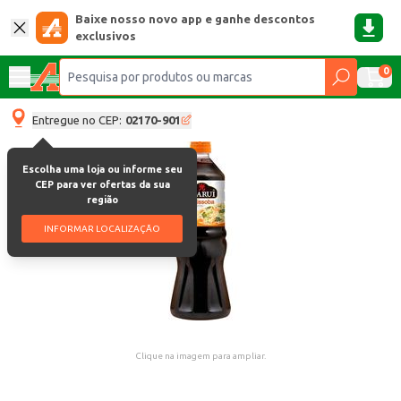
Baixe nosso novo app e ganhe descontos
exclusivos
0
Entregue no CEP:
02170-901
Escolha uma loja ou informe seu
CEP para ver ofertas da sua
região
INFORMAR LOCALIZAÇÃO
Clique na imagem para ampliar.