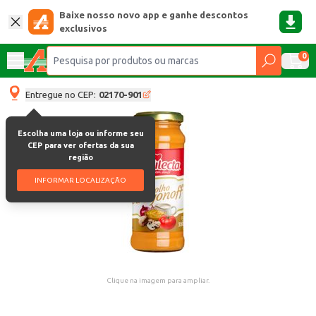
Baixe nosso novo app e ganhe descontos
exclusivos
0
Entregue no CEP:
02170-901
Escolha uma loja ou informe seu
CEP para ver ofertas da sua
região
INFORMAR LOCALIZAÇÃO
Clique na imagem para ampliar.