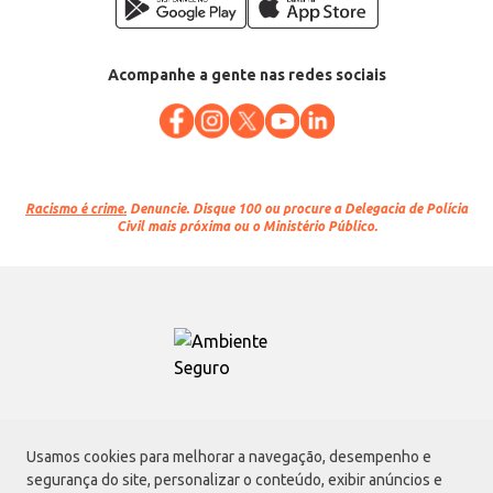
Acompanhe a gente nas redes sociais
Racismo é crime.
Denuncie. Disque 100 ou procure a Delegacia de Polícia
Civil mais próxima ou o Ministério Público.
Atacadão S.A.
Usamos cookies para melhorar a navegação, desempenho e
Avenida Morvan Dias de Figueiredo, 6169, Vila Maria, São Paulo - SP | CEP
segurança do site, personalizar o conteúdo, exibir anúncios e
02170-901 | CNPJ: 75.315.333/0001-09