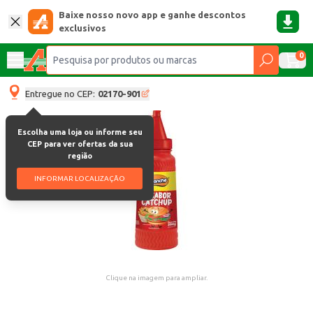
Baixe nosso novo app e ganhe descontos
exclusivos
0
Entregue no CEP:
02170-901
Escolha uma loja ou informe seu
CEP para ver ofertas da sua
região
INFORMAR LOCALIZAÇÃO
Clique na imagem para ampliar.