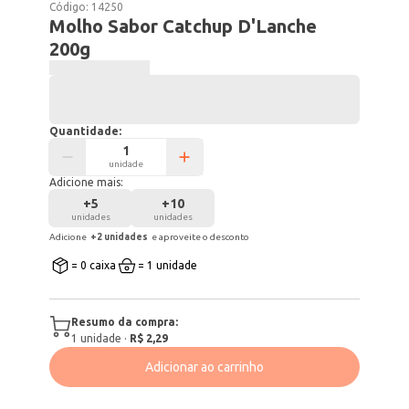
Código:
14250
Molho Sabor Catchup D'Lanche
200g
Quantidade:
unidade
Adicione mais:
+
5
+
10
unidades
unidades
Adicione
+
2
unidade
s
e aproveite o desconto
= 0 caixa
= 1 unidade
Resumo da compra:
1
unidade
·
R$ 2,29
Adicionar ao carrinho