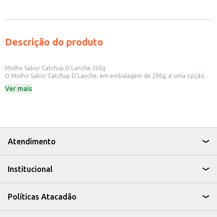
Descrição do produto
Molho Sabor Catchup D'Lanche 200g
O Molho Sabor Catchup D'Lanche, em embalagem de 200g, é uma opção
para quem busca um acompanhamento saboroso e versátil. Ideal para
Ver mais
lanchonetes, restaurantes e para uso doméstico, o catchup D'Lanche
adiciona um toque especial a diversos pratos.
Dicas de Uso:
Acompanhamento para batatas fritas, lanches e petiscos.
Ingrediente em receitas de molhos e preparos culinários.
Ideal para estabelecimentos comerciais que buscam oferecer um catchup
saboroso aos seus clientes.
Atendimento
O Molho Sabor Catchup D'Lanche é uma escolha prática e saborosa para
quem busca um produto de qualidade para complementar suas refeições.
Institucional
Políticas Atacadão