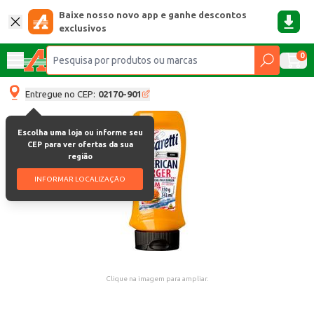
Baixe nosso novo app e ganhe descontos
exclusivos
0
Entregue no CEP:
02170-901
Escolha uma loja ou informe seu
CEP para ver ofertas da sua
região
INFORMAR LOCALIZAÇÃO
Clique na imagem para ampliar.