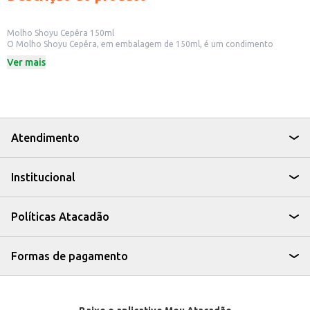
Molho Shoyu Cepêra 150ml
O Molho Shoyu Cepêra, em embalagem de 150ml, é um condimento
versátil e indispensável na culinária oriental e ocidental. Ideal para quem
Ver mais
busca praticidade no dia a dia, o molho shoyu é perfeito para realçar o
sabor de diversos pratos.
Dicas de Uso:
Utilize em preparos de sushis e sashimis.
Adicione em marinadas para carnes e aves.
Tempere saladas e legumes.
Use como base para molhos e acompanhamentos.
Atendimento
O Molho Shoyu Cepêra é uma opção saborosa e prática para quem busca
um toque especial em suas receitas, seja em casa ou em estabelecimentos
comerciais.
Institucional
Políticas Atacadão
Formas de pagamento