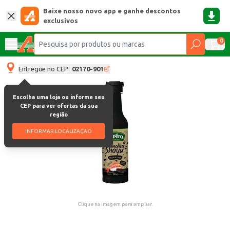
Baixe nosso novo app e ganhe descontos
exclusivos
0
Entregue no CEP:
02170-901
Escolha uma loja ou informe seu
CEP para ver ofertas da sua
região
INFORMAR LOCALIZAÇÃO
Clique na imagem para ampliar.