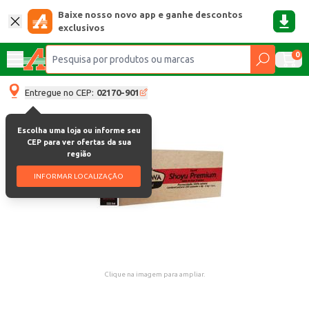
Baixe nosso novo app e ganhe descontos
exclusivos
0
Entregue no CEP:
02170-901
Escolha uma loja ou informe seu
CEP para ver ofertas da sua
região
INFORMAR LOCALIZAÇÃO
Clique na imagem para ampliar.