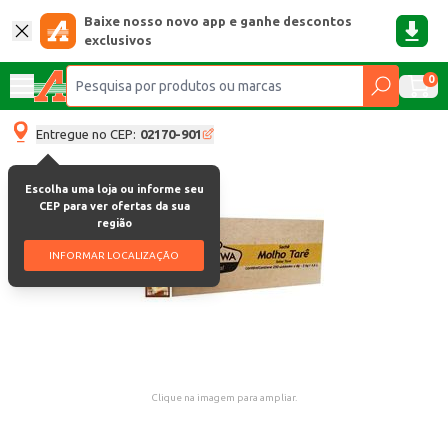
Baixe nosso novo app e ganhe descontos
exclusivos
0
Entregue no CEP:
02170-901
Escolha uma loja ou informe seu
CEP para ver ofertas da sua
região
INFORMAR LOCALIZAÇÃO
Clique na imagem para ampliar.