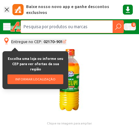
Baixe nosso novo app e ganhe descontos
exclusivos
0
Entregue no CEP:
02170-901
Escolha uma loja ou informe seu
CEP para ver ofertas da sua
região
INFORMAR LOCALIZAÇÃO
Clique na imagem para ampliar.