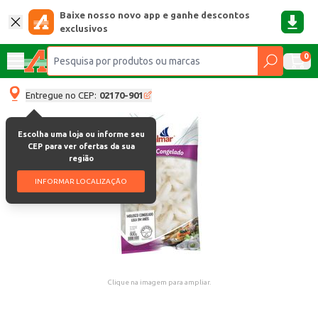
Baixe nosso novo app e ganhe descontos
exclusivos
0
Entregue no CEP:
02170-901
Escolha uma loja ou informe seu
CEP para ver ofertas da sua
região
INFORMAR LOCALIZAÇÃO
Clique na imagem para ampliar.