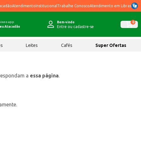
acadão
Atendimento
Institucional
Trabalhe Conosco
Atendimento em Libras
ixe o app
0
Bem-vindo
Entre ou cadastre-se
eu Atacadão
ês
Leites
Cafés
Super Ofertas
rrespondam a
essa página
.
tamente.