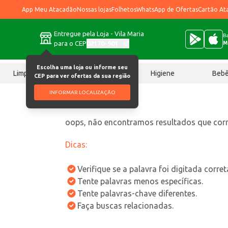
App Meu Atacadão
Nossas lojas
Folhetos
WhatsApp de Ofertas
Cartão At
Entregue pela Loja - Vila Maria
Ba
para o CEP
02170-901
M
Escolha uma loja ou informe seu
Limpeza
Chocolates
Higiene
Beb
CEP para ver ofertas da sua região
INFORMAR LOCALIZAÇÃO
oops, não encontramos resultados que co
Dicas:
Verifique se a palavra foi digitada corre
Tente palavras menos específicas.
Tente palavras-chave diferentes.
Faça buscas relacionadas.