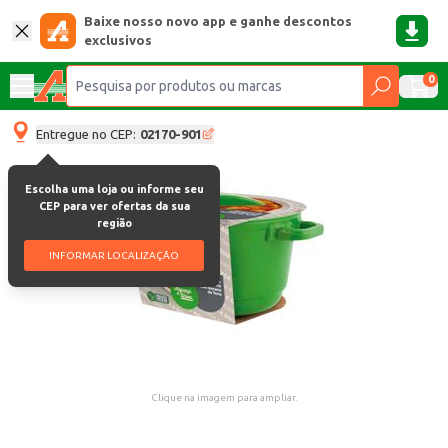
Baixe nosso novo app e ganhe descontos
exclusivos
0
Entregue no CEP:
02170-901
Escolha uma loja ou informe seu
CEP para ver ofertas da sua
região
INFORMAR LOCALIZAÇÃO
Clique na imagem para ampliar.