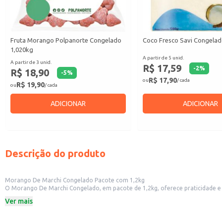
Fruta Morango Polpanorte Congelado
Coco Fresco Savi Congela
1,020kg
A partir de 5 unid.
A partir de 3 unid.
R$ 17,59
-
2
%
R$ 18,90
-
5
%
R$ 17,90
ou
/ cada
R$ 19,90
ou
/ cada
ADICIONAR
ADICIONAR
Descrição do produto
Morango De Marchi Congelado Pacote com 1,2kg
O Morango De Marchi Congelado, em pacote de 1,2kg, oferece praticidade e conservação ideal para diversas aplicações. Sua apresentação em em
Ver mais
Dicas de uso:
Ideal para o preparo de sorvetes, vitaminas, iogurtes e sobremesas.
Pode ser utilizado em coberturas de bolos, tortas e outros doces.