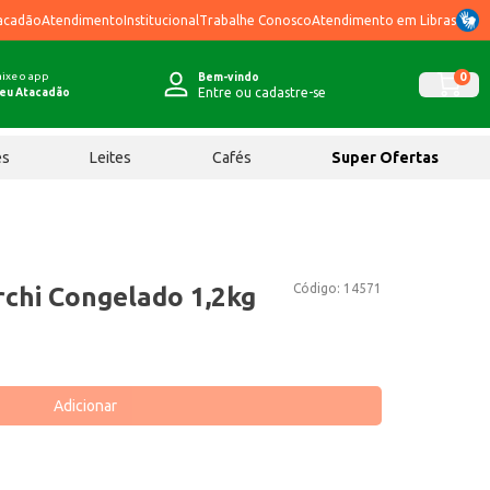
acadão
Atendimento
Institucional
Trabalhe Conosco
Atendimento em Libras
ixe o app
0
Bem-vindo
Entre ou cadastre-se
eu Atacadão
ês
Leites
Cafés
Super Ofertas
Código:
14571
chi Congelado 1,2kg
Adicionar