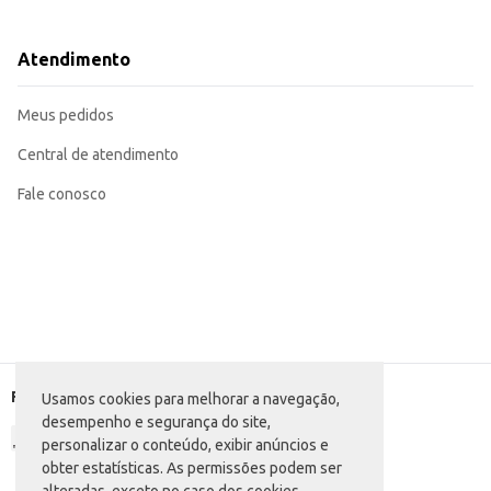
Adequado para a produção de geleias, compotas e outros produtos derivados
Excelente opção para revenda em supermercados, mercearias e lojas de prod
O Morango De Marchi Congelado mantém as características do morango fresco
Atendimento
embalagem de 1,2kg garante um bom custo-benefício para o seu negócio.
Marca: De Marchi
Departamento: Frios e congelados
Meus pedidos
Categoria: Fruta congelada
Conteúdo: 1,2kg
EAN: 7896519220083
Central de atendimento
Fale conosco
Formas de pagamento
Usamos cookies para melhorar a navegação,
desempenho e segurança do site,
personalizar o conteúdo, exibir anúncios e
obter estatísticas. As permissões podem ser