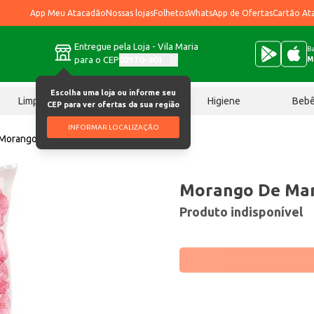
App Meu Atacadão
Nossas lojas
Folhetos
WhatsApp de Ofertas
Cartão At
Entregue pela Loja - Vila Maria
Ba
para o CEP
02170-901
M
Escolha uma loja ou informe seu
Limpeza
Chocolates
Higiene
Beb
CEP para ver ofertas da sua região
INFORMAR LOCALIZAÇÃO
Morango De Marchi Congelado 1,2kg
Morango De Mar
Produto indisponível