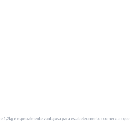
sorveterias, confeitarias, restaurantes e outros estabelecimentos que utilizam morango em seus produtos.