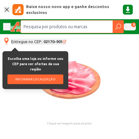
Baixe nosso novo app e ganhe descontos
exclusivos
0
Entregue no CEP:
02170-901
Escolha uma loja ou informe seu
CEP para ver ofertas da sua
região
INFORMAR LOCALIZAÇÃO
Clique na imagem para ampliar.