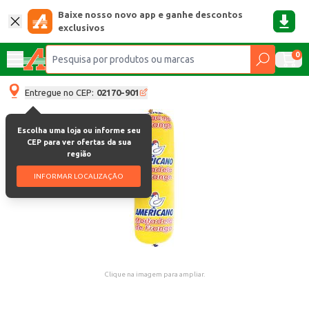
Baixe nosso novo app e ganhe descontos
exclusivos
0
Entregue no CEP:
02170-901
Escolha uma loja ou informe seu
CEP para ver ofertas da sua
região
INFORMAR LOCALIZAÇÃO
Clique na imagem para ampliar.