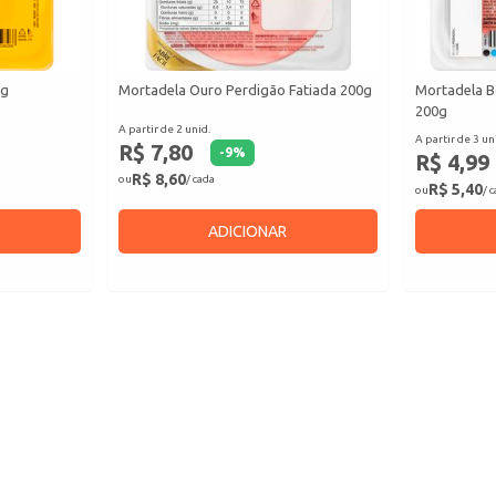
0g
Mortadela Ouro Perdigão Fatiada 200g
Mortadela B
200g
A partir de 2 unid.
A partir de 3 un
R$ 7,80
-
9
%
R$ 4,99
R$ 8,60
ou
/ cada
R$ 5,40
ou
/ 
ADICIONAR