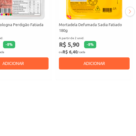
ologna Perdigão Fatiada
Mortadela Defumada Sadia Fatiado
180g
id.
A partir de 2 unid.
R$ 5,90
-
8
%
-
8
%
R$ 6,40
cada
ou
/ cada
ADICIONAR
ADICIONAR