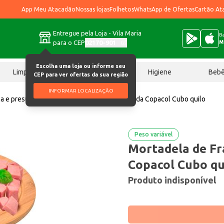
App Meu Atacadão
Nossas lojas
Folhetos
WhatsApp de Ofertas
Cartão At
Entregue pela Loja - Vila Maria
Ba
para o CEP
02170-901
M
Escolha uma loja ou informe seu
Limpeza
Chocolates
Higiene
Beb
CEP para ver ofertas da sua região
INFORMAR LOCALIZAÇÃO
a e presunto
Mortadela de Frango Defumada Copacol Cubo quilo
Peso variável
Mortadela de F
Copacol Cubo qu
Produto indisponível