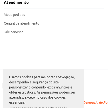
Atendimento
Meus pedidos
Central de atendimento
Fale conosco
Formas de pagamento
Usamos cookies para melhorar a navegação,
desempenho e segurança do site,
personalizar o conteúdo, exibir anúncios e
obter estatísticas. As permissões podem ser
alteradas, exceto no caso dos cookies
Racismo é crime.
Denuncie. Disque 100 ou procure a Delegacia de Polí
essenciais.