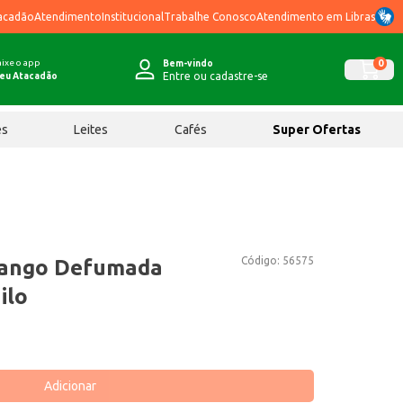
acadão
Atendimento
Institucional
Trabalhe Conosco
Atendimento em Libras
ixe o app
0
Bem-vindo
Entre ou cadastre-se
eu Atacadão
ês
Leites
Cafés
Super Ofertas
Código:
56575
rango Defumada
ilo
Adicionar