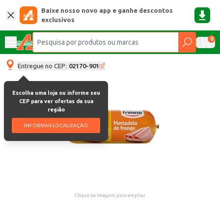
Baixe nosso novo app e ganhe descontos
exclusivos
0
Entregue no CEP:
02170-901
Escolha uma loja ou informe seu
CEP para ver ofertas da sua
região
INFORMAR LOCALIZAÇÃO
Clique na imagem para ampliar.