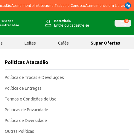
acadão
Atendimento
Institucional
Trabalhe Conosco
Atendimento em Libras
ixe o app
0
Bem-vindo
Entre ou cadastre-se
eu Atacadão
ês
Leites
Cafés
Super Ofertas
Políticas Atacadão
Política de Trocas e Devoluções
Política de Entregas
Termos e Condições de Uso
Políticas de Privacidade
Política de Diversidade
Outras Políticas