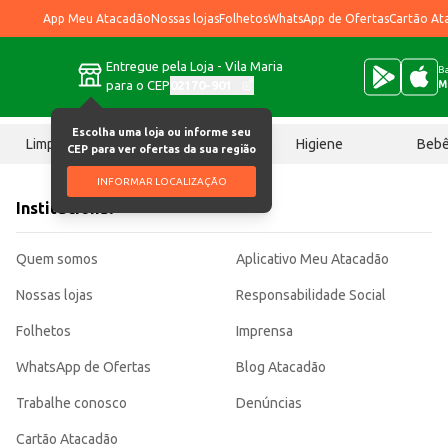
App Meu Atacadão
Nossas lojas
Folhetos
WhatsApp de Ofertas
Cartão At
Entregue pela Loja - Vila Maria
Ba
para o CEP
02170-901
M
Escolha uma loja ou informe seu
Limpeza
Chocolates
Higiene
Beb
CEP para ver ofertas da sua região
INFORMAR LOCALIZAÇÃO
Institucional
Quem somos
Aplicativo Meu Atacadão
Nossas lojas
Responsabilidade Social
Folhetos
Imprensa
WhatsApp de Ofertas
Blog Atacadão
Trabalhe conosco
Denúncias
Cartão Atacadão