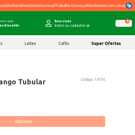
acadão
Atendimento
Institucional
Trabalhe Conosco
Atendimento em Libras
ixe o app
0
Bem-vindo
Entre ou cadastre-se
eu Atacadão
ês
Leites
Cafés
Super Ofertas
Código:
14736
ango Tubular
Adicionar