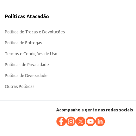
lar Confiança oferece um bom rendimento, contribuindo para a otimização de custos e a satisfação dos seus clientes. Sua praticidade e qualidade a tornam uma escolha eficiente para o seu negócio.
Políticas Atacadão
Política de Trocas e Devoluções
Política de Entregas
Termos e Condições de Uso
Políticas de Privacidade
Política de Diversidade
Outras Políticas
Acompanhe a gente nas redes sociais