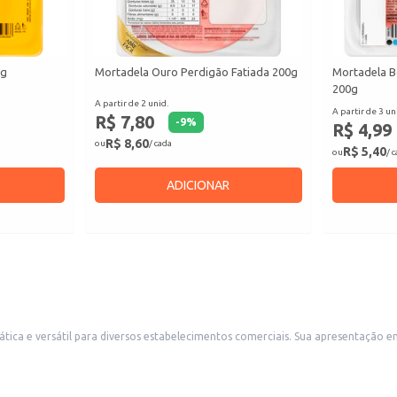
0g
Mortadela Ouro Perdigão Fatiada 200g
Mortadela B
200g
A partir de 2 unid.
A partir de 3 un
R$ 7,80
-
9
%
R$ 4,99
R$ 8,60
ou
/ cada
R$ 5,40
ou
/ 
ADICIONAR
rciais. Sua apresentação em peça tubular facilita o fatiamento e o manuseio, ideal para buffets,
s, restaurantes e outros negócios que trabalham com frios. Também é uma excelente escolha para quem busca um produto de qu