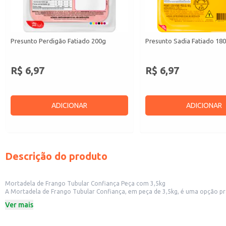
Presunto Perdigão Fatiado 200g
Presunto Sadia Fatiado 18
R$ 6,97
R$ 6,97
ADICIONAR
ADICIONAR
Descrição do produto
Mortadela de Frango Tubular Confiança Peça com 3,5kg
A Mortadela de Frango Tubular Confiança, em peça de 3,5kg, é uma opção prática e versátil para diversos estabelecimentos come
lanchonete
Ver mais
Dicas de uso:
Ideal para fatiar e servir em sanduíches, lanches e pratos frios.
Perfeita para compor bandejas de frios em buffets e eventos.