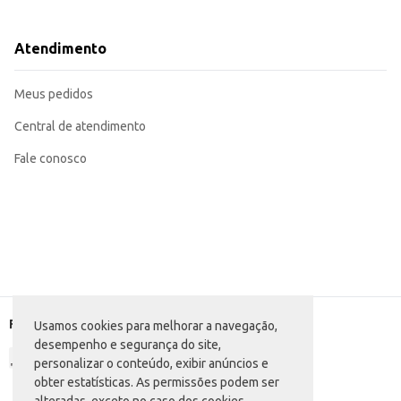
Pode ser utilizada como ingrediente em receitas, como salgados e pizzas.
Recomendada para revenda em açougues, supermercados e lojas de conveniê
Atendimento
Marca: Confiança
Departamento: Frios e congelados
Categoria: Apresuntado, mortadela e presunto
Meus pedidos
Conteúdo: 3,5kg
EAN: 7894904613731
Central de atendimento
Fale conosco
Formas de pagamento
Usamos cookies para melhorar a navegação,
desempenho e segurança do site,
personalizar o conteúdo, exibir anúncios e
obter estatísticas. As permissões podem ser