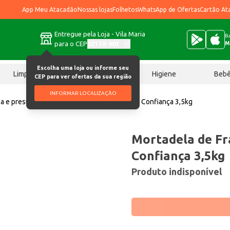
App Meu Atacadão
Nossas lojas
Folhetos
WhatsApp de Ofertas
Cartão At
Entregue pela Loja - Vila Maria
Ba
para o CEP
02170-901
M
Escolha uma loja ou informe seu
Limpeza
Chocolates
Higiene
Beb
CEP para ver ofertas da sua região
INFORMAR LOCALIZAÇÃO
a e presunto
Mortadela de Frango Tubular Confiança 3,5kg
Mortadela de Fr
Confiança 3,5kg
Produto indisponível