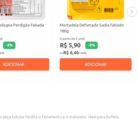
ologna Perdigão Fatiada
Mortadela Defumada Sadia Fatiado
180g
id.
A partir de 2 unid.
R$ 5,90
-
8
%
-
8
%
R$ 6,40
cada
ou
/ cada
ADICIONAR
ADICIONAR
alidade para revenda em seu comércio.