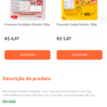
Presunto Perdigão Fatiado 200g
Presunto Sadia Fatiado 180g
R$ 6,97
R$ 5,87
ADICIONAR
ADICIONAR
Descrição do produto
Mortadela Excelsior Fatiada - Com Toucinho Embalagem com 1kg
A Mortadela Excelsior Fatiada com Toucinho, em embalagem de 1kg,
oferece praticidade e rendimento para diversos usos. Ideal para
Ver mais
estabelecimentos comerciais como padarias, lanchonetes, restaurantes e
buffets, que buscam um produto de qualidade para compor sanduíches,