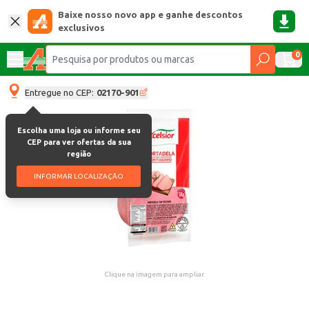
Baixe nosso novo app e ganhe descontos
exclusivos
0
Entregue no CEP:
02170-901
Escolha uma loja ou informe seu
CEP para ver ofertas da sua
região
INFORMAR LOCALIZAÇÃO
Clique na imagem para ampliar.