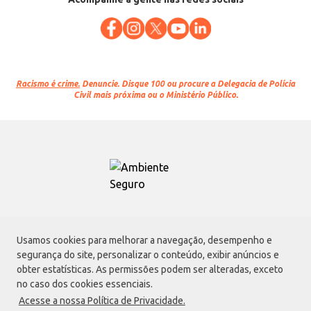
Racismo é crime.
Denuncie. Disque 100 ou procure a Delegacia de Polícia
Civil mais próxima ou o Ministério Público.
Atacadão S.A.
Usamos cookies para melhorar a navegação, desempenho e
Avenida Morvan Dias de Figueiredo, 6169, Vila Maria, São Paulo - SP | CEP
segurança do site, personalizar o conteúdo, exibir anúncios e
02170-901 | CNPJ: 75.315.333/0001-09
obter estatísticas. As permissões podem ser alteradas, exceto
Envio de documentos administrativos e jurídicos:
no caso dos cookies essenciais.
Avenida Morvan Dias de Figueiredo, 6169, Vila Maria, São Paulo - SP | CEP
Acesse a nossa Política de Privacidade.
02170-901