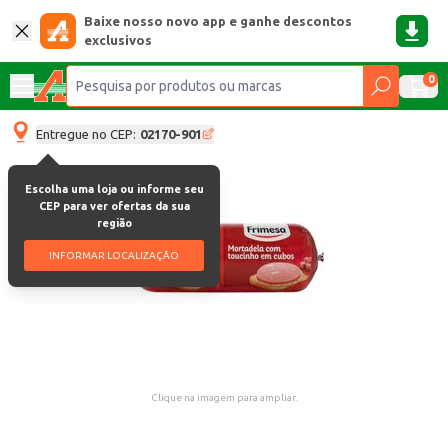
Baixe nosso novo app e ganhe descontos
exclusivos
0
Entregue no CEP:
02170-901
Escolha uma loja ou informe seu
CEP para ver ofertas da sua
região
INFORMAR LOCALIZAÇÃO
Clique na imagem para ampliar.